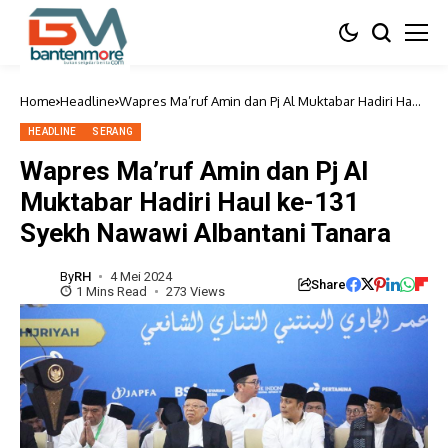
Home
Headline
Wapres Ma’ruf Amin dan Pj Al Muktabar Hadiri Haul
ke-131 Syekh Nawawi Albantani Tanara
HEADLINE
SERANG
Wapres Ma’ruf Amin dan Pj Al
Muktabar Hadiri Haul ke-131
Syekh Nawawi Albantani Tanara
By
RH
4 Mei 2024
Share
1 Mins Read
273 Views