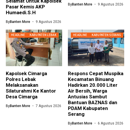
Selamat Untuk Kapolsek
By
Banten More
9 Agustus 2026
Pasar Kemis AKP
Humaedi.S.H
By
Banten More
9 Agustus 2026
HEADLINE
KABUPATEN LEBAK
HEADLINE
KABUPATEN SERANG
Kapolsek Cimarga
Respons Cepat Muspika
Polres Lebak
Kecamatan Binuang
Melaksanakan
Hadirkan 20.000 Liter
Silaturahmi Ke Kantor
Air Bersih, Warga
Desa Cimarga
Antusias Sambut
Bantuan BAZNAS dan
By
Banten More
7 Agustus 2026
PDAM Kabupaten
Serang
By
Banten More
6 Agustus 2026