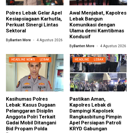
Polres Lebak Gelar Apel
Awal Menjabat, Kapolres
Kesiapsiagaan Karhutla,
Lebak Bangun
Perkuat Sinergi Lintas
Komunikasi dengan
Sektoral
Ulama demi Kamtibmas
Kondusif
By
Banten More
4 Agustus 2026
By
Banten More
4 Agustus 2026
HEADLINE NEWS
LEBAK
HEADLINE
LEBAK
Kasihumas Polres
Pastikan Aman,
Lebak: Kasus Dugaan
Kapolres Lebak di
Pelanggaran Disiplin
Dampingi Kapolsek
Anggota Polri Terkait
Rangkasbitung Pimpin
Gadai Mobil Ditangani
Apel Persiapan Patroli
Bid Propam Polda
KRYD Gabungan