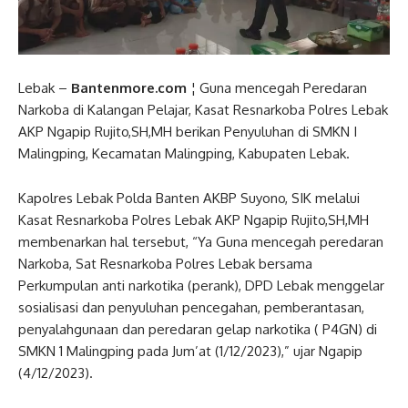
Lebak –
Bantenmore.com
¦ Guna mencegah Peredaran
Narkoba di Kalangan Pelajar, Kasat Resnarkoba Polres Lebak
AKP Ngapip Rujito,SH,MH berikan Penyuluhan di SMKN I
Malingping, Kecamatan Malingping, Kabupaten Lebak.
Kapolres Lebak Polda Banten AKBP Suyono, SIK melalui
Kasat Resnarkoba Polres Lebak AKP Ngapip Rujito,SH,MH
membenarkan hal tersebut, “Ya Guna mencegah peredaran
Narkoba, Sat Resnarkoba Polres Lebak bersama
Perkumpulan anti narkotika (perank), DPD Lebak menggelar
sosialisasi dan penyuluhan pencegahan, pemberantasan,
penyalahgunaan dan peredaran gelap narkotika ( P4GN) di
SMKN 1 Malingping pada Jum’at (1/12/2023),” ujar Ngapip
(4/12/2023).