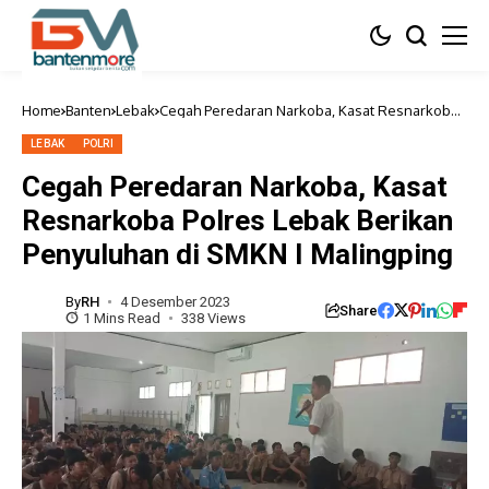
Home
Banten
Lebak
Cegah Peredaran Narkoba, Kasat Resnarkoba
Polres Lebak Berikan Penyuluhan di SMKN I
Malingping
LEBAK
POLRI
Cegah Peredaran Narkoba, Kasat
Resnarkoba Polres Lebak Berikan
Penyuluhan di SMKN I Malingping
By
RH
4 Desember 2023
Share
1 Mins Read
338 Views