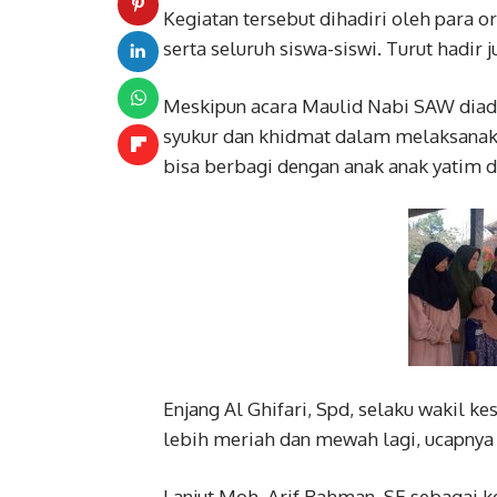
Kegiatan tersebut dihadiri oleh para o
serta seluruh siswa-siswi. Turut hadir
Meskipun acara Maulid Nabi SAW diad
syukur dan khidmat dalam melaksanaka
bisa berbagi dengan anak anak yatim 
Enjang Al Ghifari, Spd, selaku wakil k
lebih meriah dan mewah lagi, ucapnya
Lanjut Moh. Arif Rahman, SE sebagai