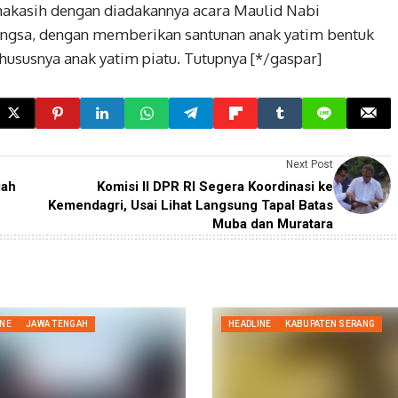
imakasih dengan diadakannya acara Maulid Nabi
sa, dengan memberikan santunan anak yatim bentuk
ususnya anak yatim piatu. Tutupnya [*/gaspar]
Next Post
gah
Komisi II DPR RI Segera Koordinasi ke
Kemendagri, Usai Lihat Langsung Tapal Batas
Muba dan Muratara
INE
JAWA TENGAH
HEADLINE
KABUPATEN SERANG