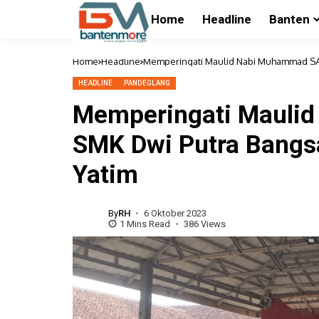
Home
Headline
Banten
Home
Headline
Memperingati Maulid Nabi Muhammad SAW
HEADLINE
PANDEGLANG
Memperingati Mauli
SMK Dwi Putra Bangs
Yatim
By
RH
6 Oktober 2023
1 Mins Read
386 Views