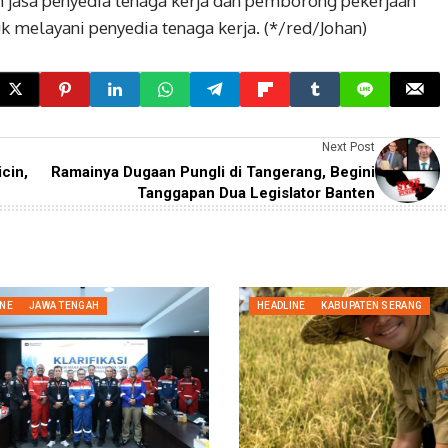
an jasa penyedia tenaga kerja dan pemborong pekerjaan
 melayani penyedia tenaga kerja. (*/red/Johan)
Next Post
cin,
Ramainya Dugaan Pungli di Tangerang, Begini
Tanggapan Dua Legislator Banten
INE
JAWA TENGAH
HEADLINE
KABUPATEN SERANG