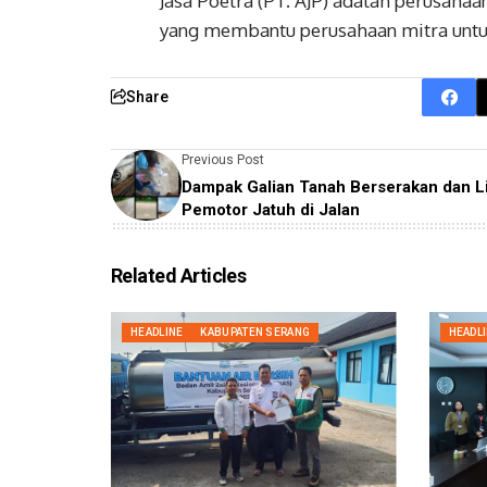
Jasa Poetra (PT. AJP) adalah perusaha
yang membantu perusahaan mitra untuk
Share
Previous Post
Dampak Galian Tanah Berserakan dan Li
Pemotor Jatuh di Jalan
Related Articles
HEADLINE
KABUPATEN SERANG
HEADL