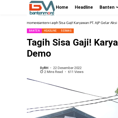
Home
Headline
Banten
Home
Banten
Tagih Sisa Gaji! Karyawan PT. AJP Gelar Aks
BANTEN
HEADLINE
SERANG
Tagih Sisa Gaji! Kary
Demo
By
RH
22 Desember 2022
2 Mins Read
611 Views