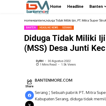
Home
Headline
Banten
Home
Banten
Diduga Tidak Miliki Ijin, PT. Mitra Super Str
BANTEN
HEADLINE NEWS
SERANG
Diduga Tidak Miliki Ij
(MSS) Desa Junti Kec
By
RH
30 Agustus 2022
1 Mins Read
1.5k Views
BANTENMORE.COM
Share
Serang ¦ Sebuah pabrik PT. Mitra Supe
Kabupaten Serang, diduga tidak memil