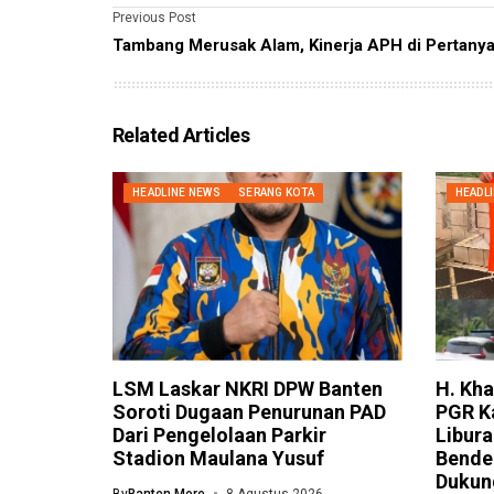
Previous Post
Tambang Merusak Alam, Kinerja APH di Pertany
Related Articles
HEADLINE NEWS
SERANG KOTA
HEADL
LSM Laskar NKRI DPW Banten
H. Kh
Soroti Dugaan Penurunan PAD
PGR K
Dari Pengelolaan Parkir
Libura
Stadion Maulana Yusuf
Bender
Dukun
By
Banten More
8 Agustus 2026