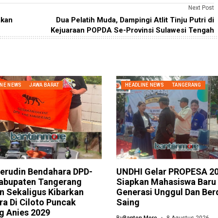
Next Post
akan
Dua Pelatih Muda, Dampingi Atlit Tinju Putri di
Kejuaraan POPDA Se-Provinsi Sulawesi Tengah
INE NEWS
JAWA BARAT
HEADLINE NEWS
TANGERANG
aerudin Bendahara DPD-
UNDHI Gelar PROPESA 20
abupaten Tangerang
Siapkan Mahasiswa Baru
n Sekaligus Kibarkan
Generasi Unggul Dan Ber
a Di Ciloto Puncak
Saing
g Anies 2029
By
Banten More
8 Agustus 2026