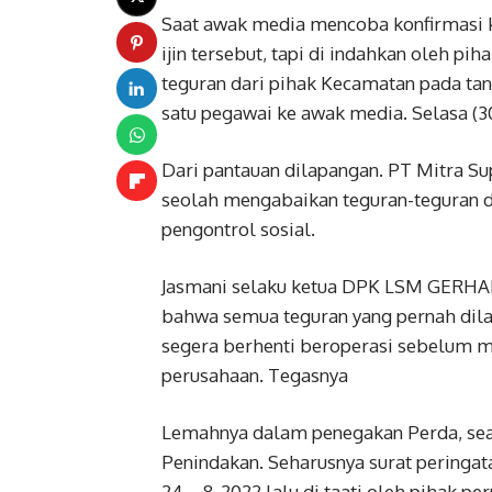
Saat awak media mencoba konfirmasi ke
ijin tersebut, tapi di indahkan oleh pi
teguran dari pihak Kecamatan pada ta
satu pegawai ke awak media. Selasa (3
Dari pantauan dilapangan. PT Mitra Sup
seolah mengabaikan teguran-teguran d
pengontrol sosial.
Jasmani selaku ketua DPK LSM GERHANA
bahwa semua teguran yang pernah dila
segera berhenti beroperasi sebelum m
perusahaan. Tegasnya
Lemahnya dalam penegakan Perda, seak
Penindakan. Seharusnya surat peringa
24 – 8-2022 lalu di taati oleh pihak pe