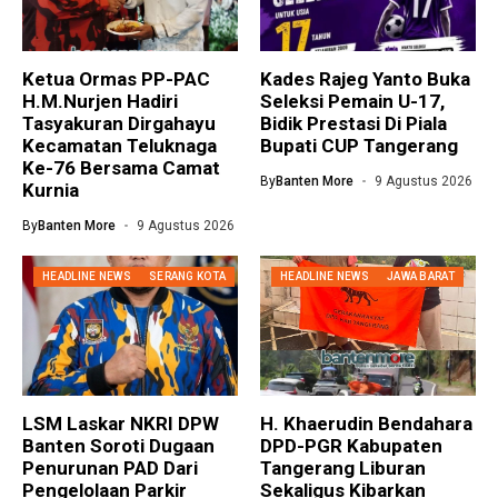
Ketua Ormas PP-PAC
Kades Rajeg Yanto Buka
H.M.Nurjen Hadiri
Seleksi Pemain U-17,
Tasyakuran Dirgahayu
Bidik Prestasi Di Piala
Kecamatan Teluknaga
Bupati CUP Tangerang
Ke-76 Bersama Camat
By
Banten More
9 Agustus 2026
Kurnia
By
Banten More
9 Agustus 2026
HEADLINE NEWS
SERANG KOTA
HEADLINE NEWS
JAWA BARAT
LSM Laskar NKRI DPW
H. Khaerudin Bendahara
Banten Soroti Dugaan
DPD-PGR Kabupaten
Penurunan PAD Dari
Tangerang Liburan
Pengelolaan Parkir
Sekaligus Kibarkan