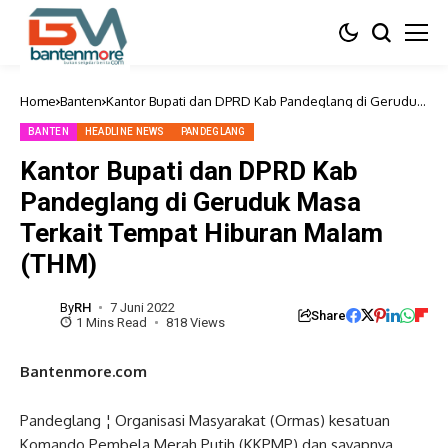
Home
Banten
Kantor Bupati dan DPRD Kab Pandeglang di Geruduk
Masa Terkait Tempat Hiburan Malam (THM)
BANTEN
HEADLINE NEWS
PANDEGLANG
Kantor Bupati dan DPRD Kab
Pandeglang di Geruduk Masa
Terkait Tempat Hiburan Malam
(THM)
By
RH
7 Juni 2022
Share
1 Mins Read
818 Views
Bantenmore.com
Pandeglang ¦ Organisasi Masyarakat (Ormas) kesatuan
Komando Pembela Merah Putih (KKPMP) dan sayapnya,