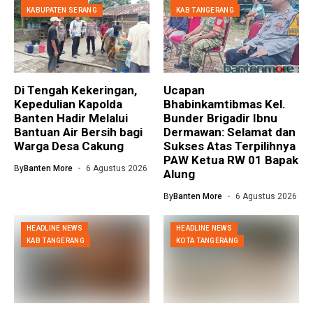
KABUPATEN SERANG
KAB TANGERANG
Di Tengah Kekeringan,
Ucapan
Kepedulian Kapolda
Bhabinkamtibmas Kel.
Banten Hadir Melalui
Bunder Brigadir Ibnu
Bantuan Air Bersih bagi
Dermawan: Selamat dan
Warga Desa Cakung
Sukses Atas Terpilihnya
PAW Ketua RW 01 Bapak
By
Banten More
6 Agustus 2026
Alung
By
Banten More
6 Agustus 2026
HEADLINE NEWS
HEADLINE NEWS
KAB TANGERANG
KOTA TANGERANG