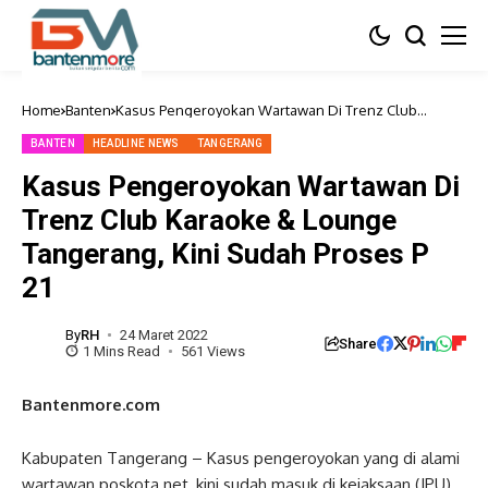
Home
Banten
Kasus Pengeroyokan Wartawan Di Trenz Club
Karaoke & Lounge Tangerang, Kini Sudah Proses P 21
BANTEN
HEADLINE NEWS
TANGERANG
Kasus Pengeroyokan Wartawan Di
Trenz Club Karaoke & Lounge
Tangerang, Kini Sudah Proses P
21
By
RH
24 Maret 2022
Share
1 Mins Read
561 Views
Bantenmore.com
Kabupaten Tangerang – Kasus pengeroyokan yang di alami
wartawan poskota.net, kini sudah masuk di kejaksaan (JPU)