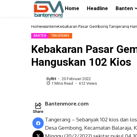
Home
Headline
Banten
Home
Banten
Kebakaran Pasar Gembong Tangerang Han
BANTEN
TANGERANG
Kebakaran Pasar Ge
Hanguskan 102 Kios
By
RH
20 Februari 2022
1 Mins Read
612 Views
Bantenmore.com
Share
Tangerang – Sebanyak 102 kios dan 
Desa Gembong, Kecamatan Balaraja, K
Minggu (20/2/2022) sekitar pukul 04.30