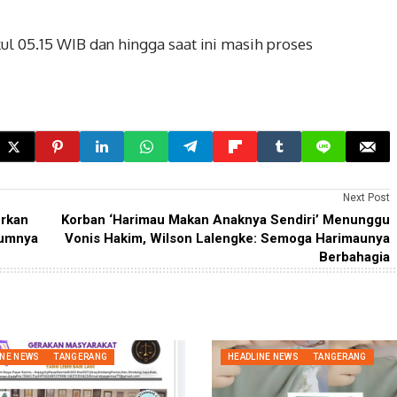
ul 05.15 WIB dan hingga saat ini masih proses
Next Post
orkan
Korban ‘Harimau Makan Anaknya Sendiri’ Menunggu
kumnya
Vonis Hakim, Wilson Lalengke: Semoga Harimaunya
Berbahagia
INE NEWS
TANGERANG
HEADLINE NEWS
TANGERANG