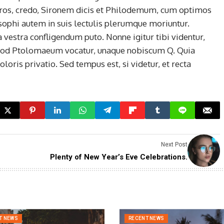
tros, credo, Sironem dicis et Philodemum, cum optimos
ophi autem in suis lectulis plerumque moriuntur.
 vestra confligendum puto. Nonne igitur tibi videntur,
quod Ptolomaeum vocatur, unaque nobiscum Q. Quia
oloris privatio. Sed tempus est, si videtur, et recta
Next Post
Plenty of New Year’s Eve Celebrations.
T NEWS
RECENT NEWS