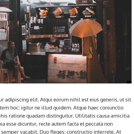
adipiscing elit. Atqui eorum nihil est eius generis, ut sit
tem hoc: igitur ne illud quidem. Atque haec coniunctio
is ratione quadam distinguitur. Utilitatis causa amicitia
 esse dicuntur, recte autem facta et peccata non
semper vacabit. Duo Reges: constructio interrete. At