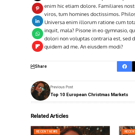
enim hic etiam dolore. Familiares nos
viros, tum homines doctissimos. Philos
Universa enim illorum ratione cum tota
inquit, mala? Pisone in eo gymnasio, 
dolori non voluptas contraria est, sed d
quidem ad me. An eiusdem modi?
Share
Previous Post
Top 10 European Christmas Markets
Related Articles
RECENT NEWS
RECEN