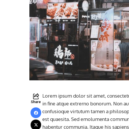
Lorem ipsum dolor sit amet, consectetur 
Share
in fine atque extrerno bonorum. Non au
confusioque virtutum tamen a philosoph
est quaesita. Sed emolumenta communia
habentur communia. Itaque his sapiens 