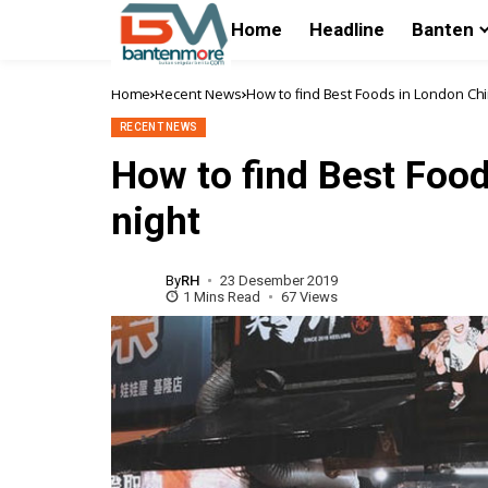
Home
Headline
Banten
Home
Recent News
How to find Best Foods in London Chi
RECENT NEWS
How to find Best Foo
night
By
RH
23 Desember 2019
1 Mins Read
67 Views