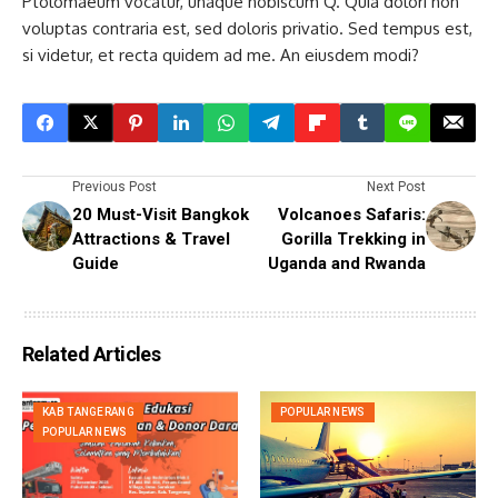
Ptolomaeum vocatur, unaque nobiscum Q. Quia dolori non
voluptas contraria est, sed doloris privatio. Sed tempus est,
si videtur, et recta quidem ad me. An eiusdem modi?
Previous Post
Next Post
20 Must-Visit Bangkok
Volcanoes Safaris:
Attractions & Travel
Gorilla Trekking in
Guide
Uganda and Rwanda
Related Articles
KAB TANGERANG
POPULAR NEWS
POPULAR NEWS