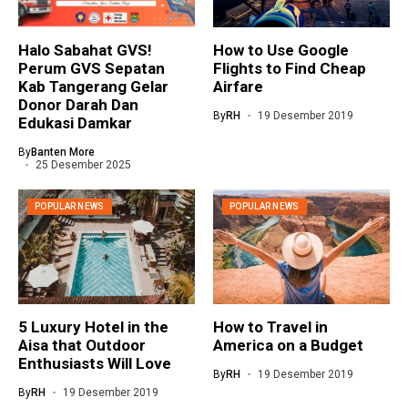
Halo Sabahat GVS!
How to Use Google
Perum GVS Sepatan
Flights to Find Cheap
Kab Tangerang Gelar
Airfare
Donor Darah Dan
By
RH
19 Desember 2019
Edukasi Damkar
By
Banten More
25 Desember 2025
POPULAR NEWS
POPULAR NEWS
5 Luxury Hotel in the
How to Travel in
Aisa that Outdoor
America on a Budget
Enthusiasts Will Love
By
RH
19 Desember 2019
By
RH
19 Desember 2019