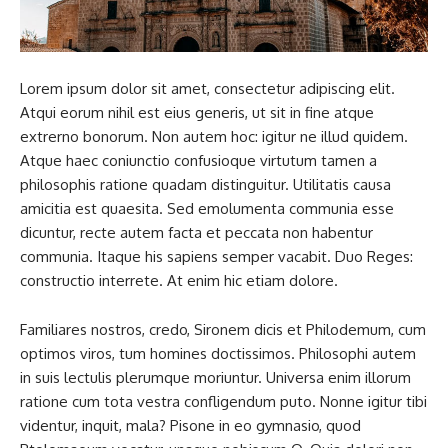
Lorem ipsum dolor sit amet, consectetur adipiscing elit.
Atqui eorum nihil est eius generis, ut sit in fine atque
extrerno bonorum. Non autem hoc: igitur ne illud quidem.
Atque haec coniunctio confusioque virtutum tamen a
philosophis ratione quadam distinguitur. Utilitatis causa
amicitia est quaesita. Sed emolumenta communia esse
dicuntur, recte autem facta et peccata non habentur
communia. Itaque his sapiens semper vacabit. Duo Reges:
constructio interrete. At enim hic etiam dolore.
Familiares nostros, credo, Sironem dicis et Philodemum, cum
optimos viros, tum homines doctissimos. Philosophi autem
in suis lectulis plerumque moriuntur. Universa enim illorum
ratione cum tota vestra confligendum puto. Nonne igitur tibi
videntur, inquit, mala? Pisone in eo gymnasio, quod